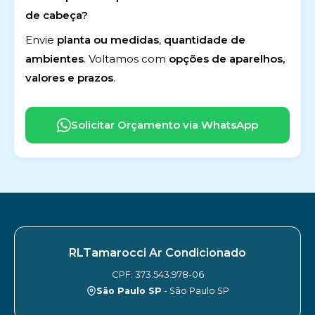
de cabeça?
Envie
planta ou medidas
,
quantidade de
ambientes
. Voltamos com
opções de aparelhos,
valores e prazos
.
Solicitar Orçamento via WhatsApp
RLTamarocci Ar Condicionado
CPF: 373.543.978-06
São Paulo SP
- São Paulo SP