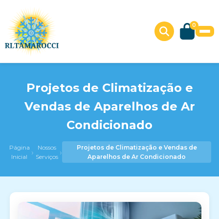
0
Projetos de Climatização e
Vendas de Aparelhos de Ar
Condicionado
Página
Nossos
Projetos de Climatização e Vendas de
›
›
Inicial
Serviços
Aparelhos de Ar Condicionado