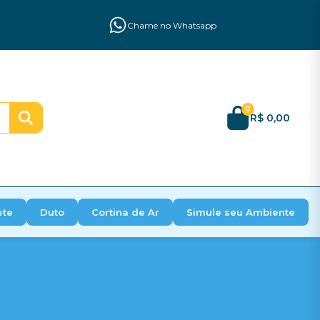
Chame no Whatsapp
0
R$ 0,00
ete
Duto
Cortina de Ar
Simule seu Ambiente