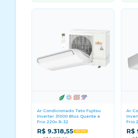
Ar Condicionado Teto Fujitsu
Ar Co
Inverter 31000 Btus Quente e
Inver
Frio 220v R-32
Frio 
R$ 9.318,55
R$ 
-5% PIX