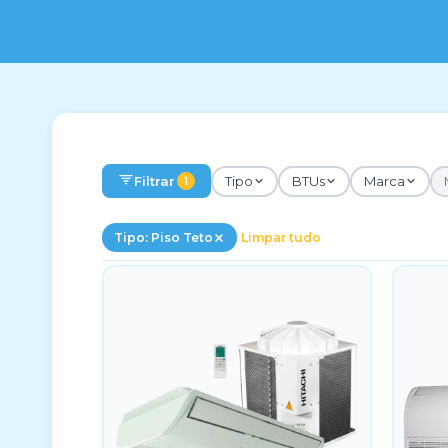
Filtrar
Tipo
BTUs
Marca
1
Tipo: Piso Teto
Limpar tudo