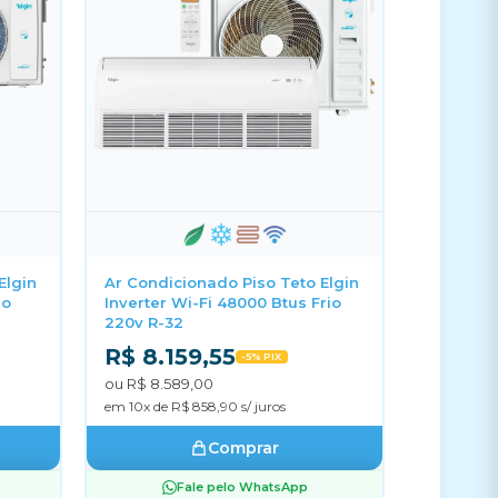
Elgin
Ar Condicionado Piso Teto Elgin
io
Inverter Wi-Fi 48000 Btus Frio
220v R-32
R$ 8.159,55
-5% PIX
ou R$ 8.589,00
em 10x de R$ 858,90 s/ juros
Comprar
Fale pelo WhatsApp