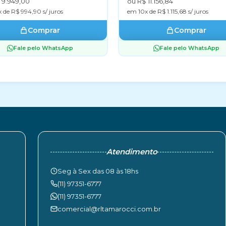
 9.949,00
ou R$ 11.156,84
 de R$ 994,90 s/ juros
em 10x de R$ 1.115,68 s/ juros
Comprar
Comprar
Fale pelo WhatsApp
Fale pelo WhatsApp
Atendimento
Seg à Sex das 08 às 18hs
(11) 97351-6777
(11) 97351-6777
comercial@rltamarocci.com.br