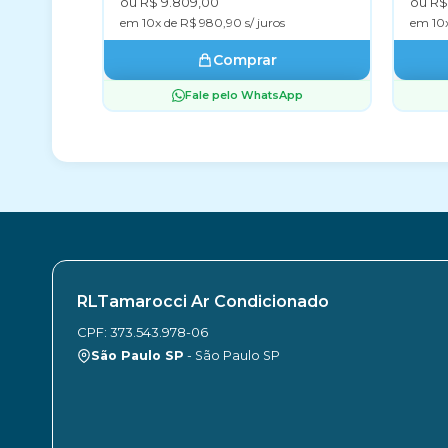
ou R$ 9.809,00
ou R$
em 10x de R$ 980,90 s/ juros
em 10x
Comprar
Fale pelo WhatsApp
RLTamarocci Ar Condicionado
CPF: 373.543.978-06
São Paulo SP
- São Paulo SP