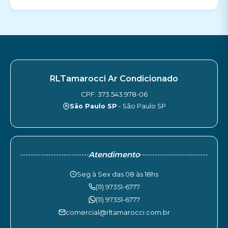
RLTamarocci Ar Condicionado
CPF: 373.543.978-06
São Paulo SP
- São Paulo SP
Atendimento
Seg à Sex das 08 às 18hs
(11) 97351-6777
(11) 97351-6777
comercial@rltamarocci.com.br