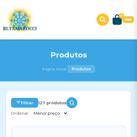
0
Produtos
›
Página Inicial
Produtos
Filtrar
127 produtos
Ordenar: