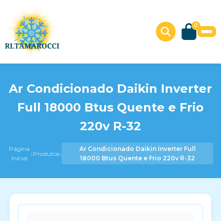
0
Ar Condicionado Daikin Inverter
Full 18000 Btus Quente e Frio
220v R-32
Página
Ar Condicionado Daikin Inverter Full
›
›
Produtos
Inicial
18000 Btus Quente e Frio 220v R-32