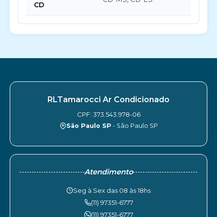
CD
RLTamarocci Ar Condicionado
CPF: 373.543.978-06
São Paulo SP
- São Paulo SP
Atendimento
Seg à Sex das 08 às 18hs
(11) 97351-6777
(11) 97351-6777